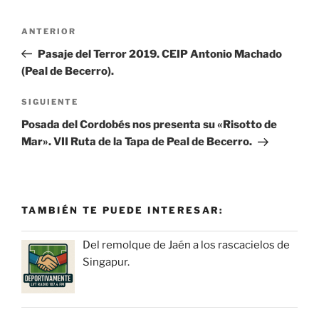
Navegación
Entrada
ANTERIOR
de
anterior:
Pasaje del Terror 2019. CEIP Antonio Machado
entradas
(Peal de Becerro).
Siguiente
SIGUIENTE
entrada
Posada del Cordobés nos presenta su «Risotto de
Mar». VII Ruta de la Tapa de Peal de Becerro.
TAMBIÉN TE PUEDE INTERESAR:
Del remolque de Jaén a los rascacielos de
Singapur.