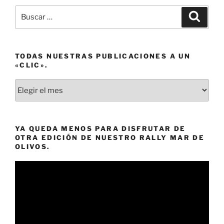
Buscar
Buscar
por:
TODAS NUESTRAS PUBLICACIONES A UN
«CLIC».
Todas
nuestras
publicaciones
a
YA QUEDA MENOS PARA DISFRUTAR DE
un
OTRA EDICIÓN DE NUESTRO RALLY MAR DE
«clic».
OLIVOS.