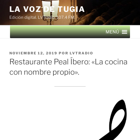
Saltar
LA VOZ DE TUGIA
al
Edición digital. LVTradio, 107.4 FM.
contenido
MENÚ
PUBLICADO
NOVIEMBRE 12, 2019
POR
LVTRADIO
EL
Restaurante Peal Íbero: «La cocina
con nombre propio».