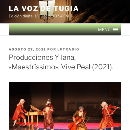
Saltar
LA VOZ DE TUGIA
al
Edición digital. LVTradio, 107.4 FM.
contenido
MENÚ
PUBLICADO
AGOSTO 27, 2021
POR
LVTRADIO
EL
Producciones Yllana,
«Maestríssimo». Vive Peal (2021).