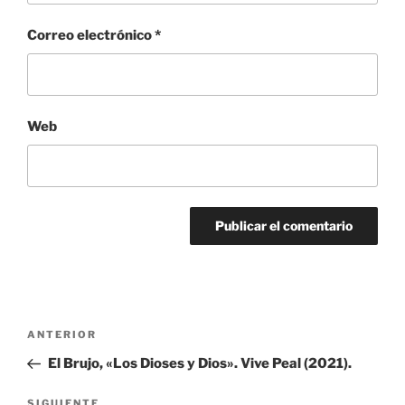
Correo electrónico
*
Web
Navegación
Entrada
ANTERIOR
de
anterior:
El Brujo, «Los Dioses y Dios». Vive Peal (2021).
entradas
Siguiente
SIGUIENTE