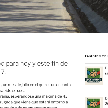
TAMBIÉN TE 
o para hoy y este fin de
D
7.
r
s, un mes de julio en el que es un encanto
 rápido se seca.
aranja, esperándose una máxima de 43
D
rugada que viene que estará entorno a
2
 moderado y de componente oeste.