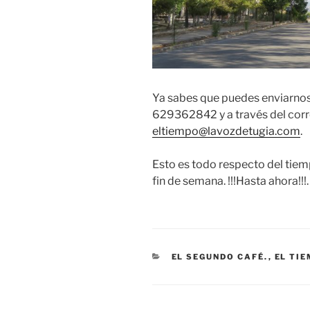
Ya sabes que puedes enviarnos 
629362842 y a través del corr
eltiempo@lavozdetugia.com
.
Esto es todo respecto del tie
fin de semana. !!!Hasta ahora!!!.
CATEGORÍAS
EL SEGUNDO CAFÉ.
,
EL TI