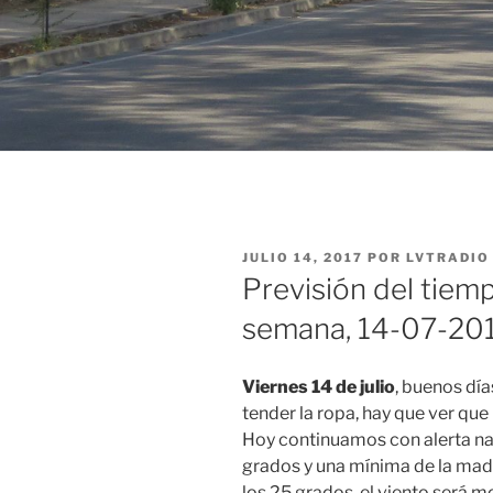
PUBLICADO
JULIO 14, 2017
POR
LVTRADIO
EL
Previsión del tiemp
semana, 14-07-201
Viernes 14 de julio
, buenos día
tender la ropa, hay que ver que
Hoy continuamos con alerta n
grados y una mínima de la mad
los 25 grados, el viento será