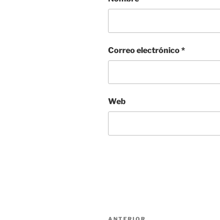
Correo electrónico
*
Web
Navegación
ANTERIOR