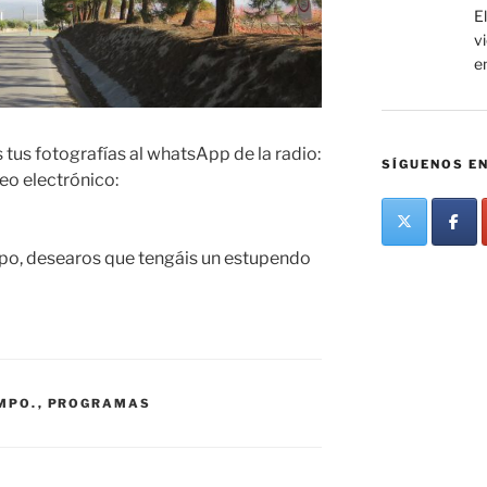
El
v
e
tus fotografías al whatsApp de la radio:
SÍGUENOS EN
eo electrónico:
mpo, desearos que tengáis un estupendo
EMPO.
,
PROGRAMAS