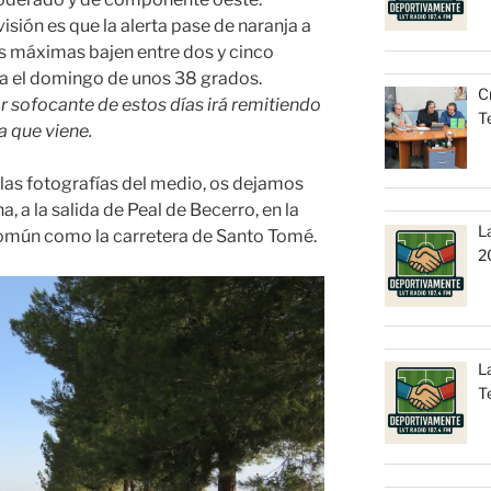
visión es que la alerta pase de naranja a
as máximas bajen entre dos y cinco
a el domingo de unos 38 grados.
C
or sofocante de estos días irá remitiendo
T
a que viene.
las fotografías del medio, os dejamos
a la salida de Peal de Becerro, en la
L
mún como la carretera de Santo Tomé.
2
L
T