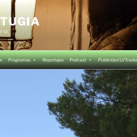
 TUGIA
4 FM.
or
Programas
Reportajes
Podcast
Publicidad LVTradio