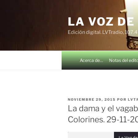
Saltar
al
LA VOZ DE
contenido
Edición digital. LVTradio, 107.
Acerca de…
Notas del edit
PUBLICADO
NOVIEMBRE 29, 2015
POR
LVT
EL
La dama y el vagab
Colorines. 29-11-2