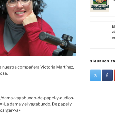
El
v
e
SÍGUENOS EN
 nuestra compañera Victoria Martínez,
iosa.
om/dama-vagabundo-de-papel-y-audios-
=»La dama y el vagabundo, De papel y
scargar</a>