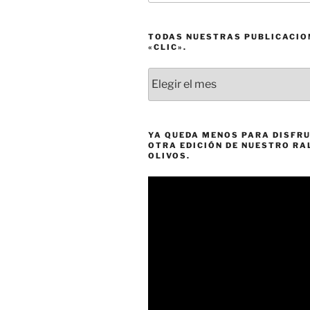
TODAS NUESTRAS PUBLICACIO
«CLIC».
Todas
nuestras
publicaciones
a
un
YA QUEDA MENOS PARA DISFRU
OTRA EDICIÓN DE NUESTRO RA
«clic».
OLIVOS.