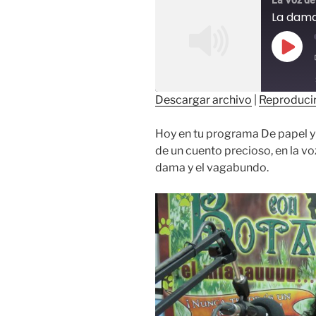
La Voz de
Repr
episo
Descargar archivo
|
Reproducir
COMPAR
TIR
Hoy en tu programa De papel y
FEED RSS
ENLACE
de un cuento precioso, en la vo
dama y el vagabundo.
INCRUST
AR