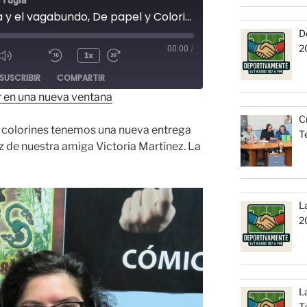
 Tugia
La dama y el vagabundo, De papel y Colorines. 29-11-2015
D
2
00:00
/
oducir
1x
dio
SUSCRIBIR
COMPARTIR
 en una nueva ventana
C
 colorines tenemos una nueva entrega
T
z de nuestra amiga Victoria Martínez. La
L
2
L
T