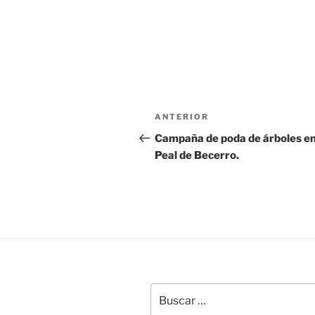
Navegación
Entrada
ANTERIOR
de
anterior:
Campaña de poda de árboles e
Peal de Becerro.
entradas
Buscar
por: