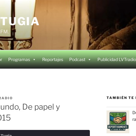
 TUGIA
4 FM.
or
Programas
Reportajes
Podcast
Publicidad LVTradio
TAMBIÉN TE 
RADIO
undo, De papel y
D
015
r