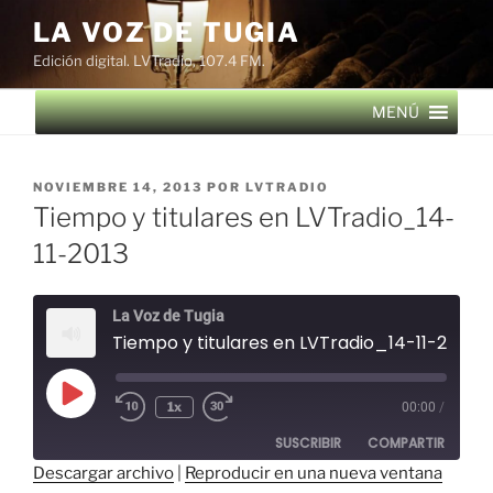
Saltar
LA VOZ DE TUGIA
al
Edición digital. LVTradio, 107.4 FM.
contenido
MENÚ
PUBLICADO
NOVIEMBRE 14, 2013
POR
LVTRADIO
EL
Tiempo y titulares en LVTradio_14-
11-2013
La Voz de Tugia
Tiempo y titulares en LVTradio_14-11-2013
Reproducir
1x
00:00
/
episodio
SUSCRIBIR
COMPARTIR
Descargar archivo
|
Reproducir en una nueva ventana