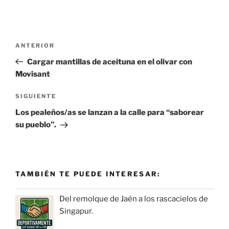
Navegación
Entrada
ANTERIOR
de
anterior:
Cargar mantillas de aceituna en el olivar con
entradas
Movisant
Siguiente
SIGUIENTE
entrada
Los pealeños/as se lanzan a la calle para “saborear
su pueblo”.
TAMBIÉN TE PUEDE INTERESAR:
Del remolque de Jaén a los rascacielos de
Singapur.