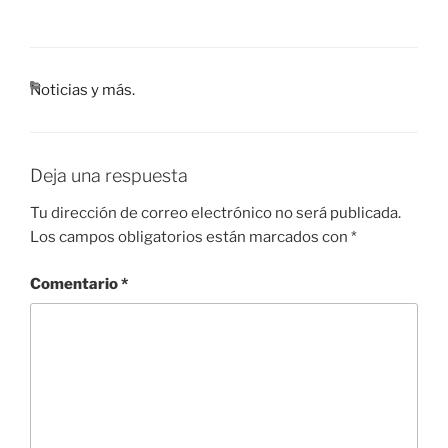
COMPAR
TIR
FEED RSS
ENLACE
INCRUST
CATEGORÍAS
Noticias y más.
AR
Deja una respuesta
Tu dirección de correo electrónico no será publicada.
Los campos obligatorios están marcados con
*
Comentario
*