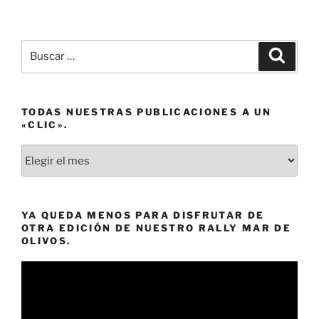
Buscar
Buscar
por:
TODAS NUESTRAS PUBLICACIONES A UN
«CLIC».
Todas
nuestras
publicaciones
a
YA QUEDA MENOS PARA DISFRUTAR DE
un
OTRA EDICIÓN DE NUESTRO RALLY MAR DE
«clic».
OLIVOS.