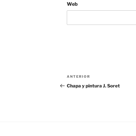
Web
Navegación
Entrada
ANTERIOR
de
anterior:
Chapa y pintura J. Soret
entradas