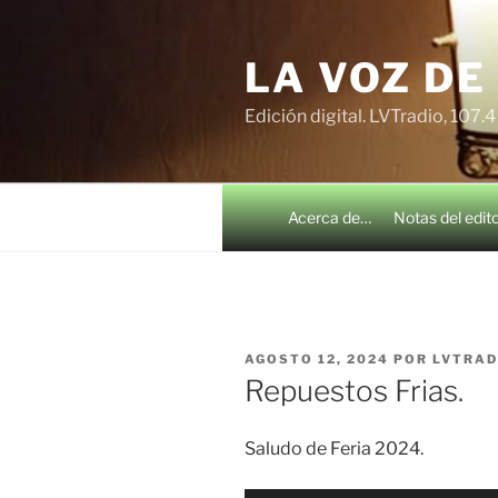
Saltar
al
LA VOZ DE
contenido
Edición digital. LVTradio, 107.
Acerca de…
Notas del edit
PUBLICADO
AGOSTO 12, 2024
POR
LVTRAD
EL
Repuestos Frias.
Saludo de Feria 2024.