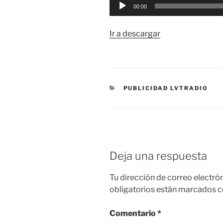
Reproductor
00:00
de
audio
Ir a descargar
CATEGORÍAS
PUBLICIDAD LVTRADIO
Deja una respuesta
Tu dirección de correo electró
obligatorios están marcados 
Comentario
*