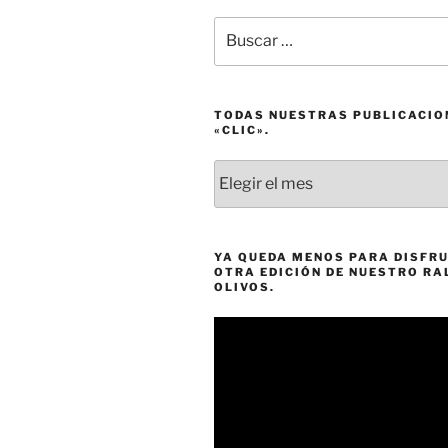
Buscar
por:
TODAS NUESTRAS PUBLICACIO
«CLIC».
Todas
nuestras
publicaciones
a
un
YA QUEDA MENOS PARA DISFRU
OTRA EDICIÓN DE NUESTRO RA
«clic».
OLIVOS.