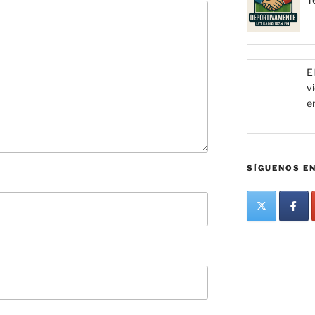
El
v
e
SÍGUENOS EN