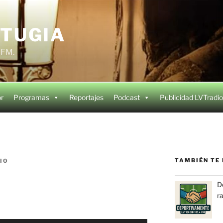
 TUGIA
4 FM.
or
Programas
Reportajes
Podcast
Publicidad LVTradio
TAMBIÉN TE 
IO
D
r