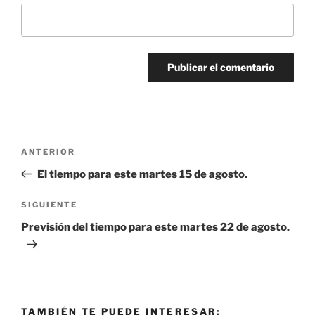
Navegación
Entrada
ANTERIOR
de
anterior:
El tiempo para este martes 15 de agosto.
entradas
Siguiente
SIGUIENTE
entrada
Previsión del tiempo para este martes 22 de agosto.
TAMBIÉN TE PUEDE INTERESAR: