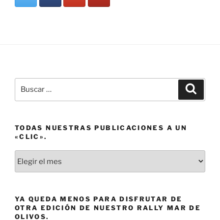
Buscar
Buscar
por:
TODAS NUESTRAS PUBLICACIONES A UN
«CLIC».
Todas
nuestras
publicaciones
a
YA QUEDA MENOS PARA DISFRUTAR DE
un
OTRA EDICIÓN DE NUESTRO RALLY MAR DE
«clic».
OLIVOS.