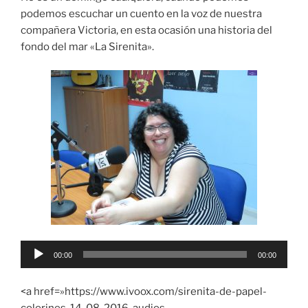
ENLACE
podemos escuchar un cuento en la voz de nuestra
compañera Victoria, en esta ocasión una historia del
INCRUST
AR
fondo del mar «La Sirenita».
Reproductor
00:00
00:00
de
audio
<a href=»https://www.ivoox.com/sirenita-de-papel-