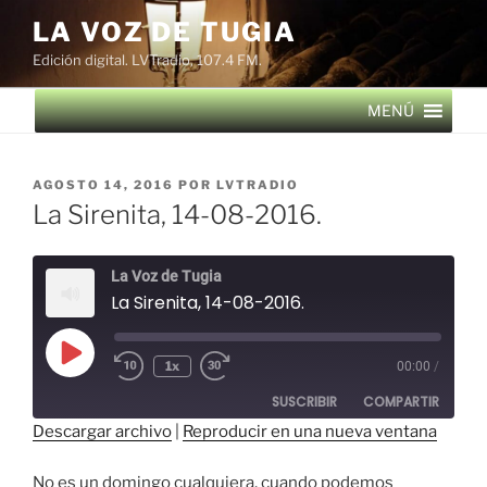
Saltar
LA VOZ DE TUGIA
al
Edición digital. LVTradio, 107.4 FM.
contenido
MENÚ
PUBLICADO
AGOSTO 14, 2016
POR
LVTRADIO
EL
La Sirenita, 14-08-2016.
La Voz de Tugia
La Sirenita, 14-08-2016.
Reproducir
1x
00:00
/
episodio
SUSCRIBIR
COMPARTIR
Descargar archivo
|
Reproducir en una nueva ventana
COMPAR
TIR
FEED RSS
No es un domingo cualquiera, cuando podemos