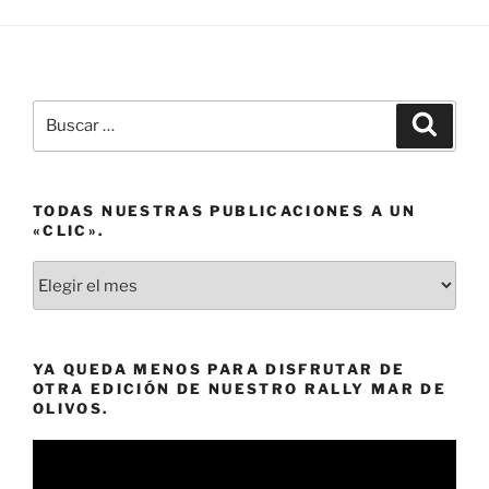
Buscar
Buscar
por:
TODAS NUESTRAS PUBLICACIONES A UN
«CLIC».
Todas
nuestras
publicaciones
a
YA QUEDA MENOS PARA DISFRUTAR DE
un
OTRA EDICIÓN DE NUESTRO RALLY MAR DE
«clic».
OLIVOS.