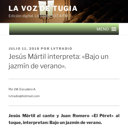
Saltar
LA VOZ DE TUGIA
al
Edición digital. LVTradio, 107.4 FM.
contenido
MENÚ
PUBLICADO
JULIO 11, 2018
POR
LVTRADIO
EL
Jesús Mártil interpreta: «Bajo un
jazmín de verano».
Por J.M. Escudero A.
lvtradio@hotmail.com
Jesús Mártil al cante y Juan Romero «El Péret» al
toque, interpretan: Bajo un jazmín de verano.