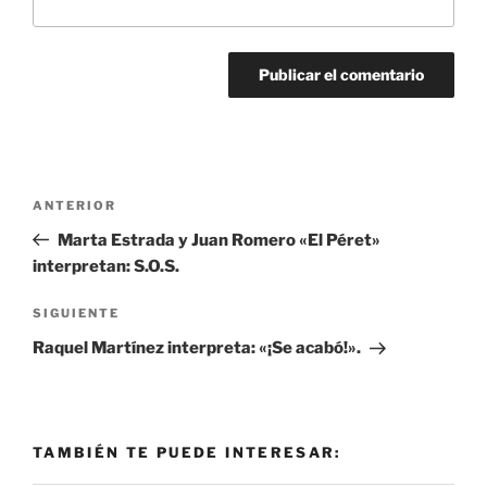
Navegación
Entrada
ANTERIOR
de
anterior:
Marta Estrada y Juan Romero «El Péret»
entradas
interpretan: S.O.S.
Siguiente
SIGUIENTE
entrada
Raquel Martínez interpreta: «¡Se acabó!».
TAMBIÉN TE PUEDE INTERESAR: