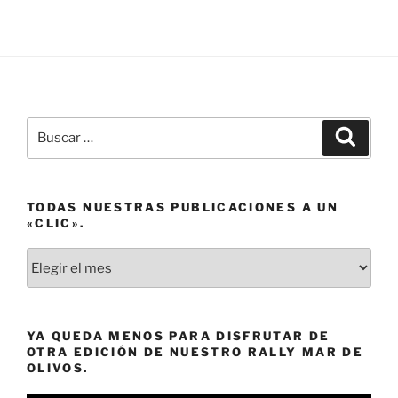
Buscar
Buscar
por:
TODAS NUESTRAS PUBLICACIONES A UN
«CLIC».
Todas
nuestras
publicaciones
a
YA QUEDA MENOS PARA DISFRUTAR DE
un
OTRA EDICIÓN DE NUESTRO RALLY MAR DE
«clic».
OLIVOS.