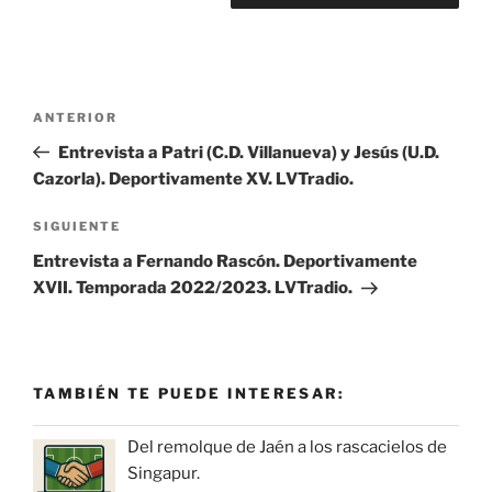
Navegación
Entrada
ANTERIOR
de
anterior:
Entrevista a Patri (C.D. Villanueva) y Jesús (U.D.
entradas
Cazorla). Deportivamente XV. LVTradio.
Siguiente
SIGUIENTE
entrada
Entrevista a Fernando Rascón. Deportivamente
XVII. Temporada 2022/2023. LVTradio.
TAMBIÉN TE PUEDE INTERESAR:
Del remolque de Jaén a los rascacielos de
Singapur.