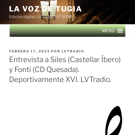
Saltar
LA VOZ DE TUGIA
al
Edición digital. LVTradio, 107.4 FM.
contenido
MENÚ
PUBLICADO
FEBRERO 17, 2023
POR
LVTRADIO
EL
Entrevista a Siles (Castellar Íbero)
y Fonti (CD Quesada).
Deportivamente XVI. LVTradio.