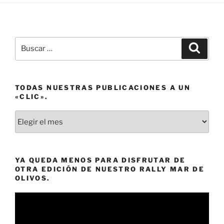
Buscar
Buscar
por:
TODAS NUESTRAS PUBLICACIONES A UN
«CLIC».
Todas
nuestras
publicaciones
a
YA QUEDA MENOS PARA DISFRUTAR DE
un
OTRA EDICIÓN DE NUESTRO RALLY MAR DE
«clic».
OLIVOS.