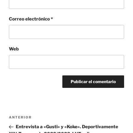
Correo electrónico
*
Web
Navegación
Entrada
ANTERIOR
de
anterior:
Entrevista a «Gusti» y «Koke». Deportivamente
entradas