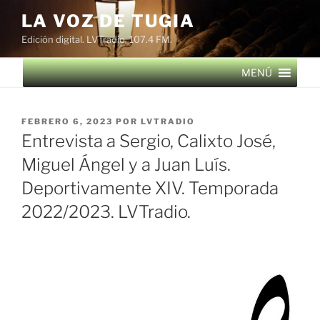
Saltar
LA VOZ DE TUGIA
al
Edición digital. LVTradio, 107.4 FM.
contenido
MENÚ
PUBLICADO
FEBRERO 6, 2023
POR
LVTRADIO
EL
Entrevista a Sergio, Calixto José,
Miguel Ángel y a Juan Luís.
Deportivamente XIV. Temporada
2022/2023. LVTradio.