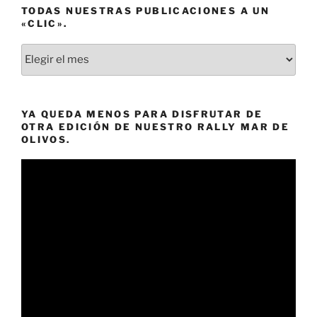
TODAS NUESTRAS PUBLICACIONES A UN
«CLIC».
Todas
nuestras
publicaciones
a
YA QUEDA MENOS PARA DISFRUTAR DE
un
OTRA EDICIÓN DE NUESTRO RALLY MAR DE
«clic».
OLIVOS.