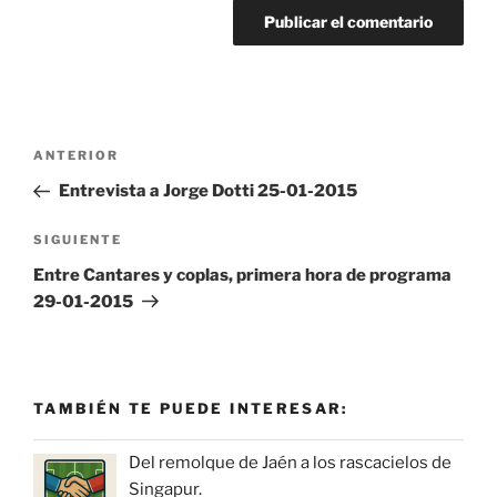
Navegación
Entrada
ANTERIOR
de
anterior:
Entrevista a Jorge Dotti 25-01-2015
entradas
Siguiente
SIGUIENTE
entrada
Entre Cantares y coplas, primera hora de programa
29-01-2015
TAMBIÉN TE PUEDE INTERESAR:
Del remolque de Jaén a los rascacielos de
Singapur.