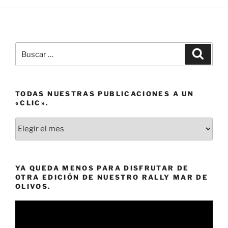
Buscar
Buscar
por:
TODAS NUESTRAS PUBLICACIONES A UN
«CLIC».
Todas
nuestras
publicaciones
a
YA QUEDA MENOS PARA DISFRUTAR DE
un
OTRA EDICIÓN DE NUESTRO RALLY MAR DE
«clic».
OLIVOS.