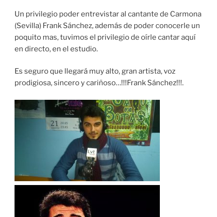
COMPAR
TIR
FEED RSS
Un privilegio poder entrevistar al cantante de Carmona
ENLACE
(Sevilla) Frank Sánchez, además de poder conocerle un
poquito mas, tuvimos el privilegio de oírle cantar aquí
INCRUST
AR
en directo, en el estudio.
Es seguro que llegará muy alto, gran artista, voz
prodigiosa, sincero y cariñoso…!!!Frank Sánchez!!!.