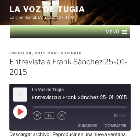
Saltar
LA VOZ DE TUGIA
al
Edición digital. LVTradio, 107.4 FM.
contenido
MENÚ
PUBLICADO
ENERO 30, 2015
POR
LVTRADIO
EL
Entrevista a Frank Sánchez 25-01-
2015
La Voz de Tugia
Entrevista a Frank Sánchez 25-01-2015
Reproducir
1x
00:00
/
episodio
SUSCRIBIR
COMPARTIR
Descargar archivo
|
Reproducir en una nueva ventana