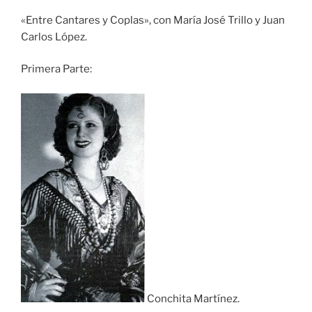
COMPAR
TIR
FEED RSS
«Entre Cantares y Coplas», con María José Trillo y Juan
ENLACE
Carlos López.
INCRUST
Primera Parte:
AR
Conchita Martínez.