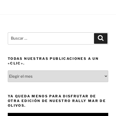
Buscar
Buscar
por:
TODAS NUESTRAS PUBLICACIONES A UN
«CLIC».
Todas
nuestras
publicaciones
a
YA QUEDA MENOS PARA DISFRUTAR DE
un
OTRA EDICIÓN DE NUESTRO RALLY MAR DE
«clic».
OLIVOS.