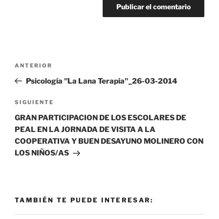
Navegación
Entrada
ANTERIOR
de
anterior:
Psicología "La Lana Terapia"_26-03-2014
entradas
Siguiente
SIGUIENTE
entrada
GRAN PARTICIPACION DE LOS ESCOLARES DE
PEAL EN LA JORNADA DE VISITA A LA
COOPERATIVA Y BUEN DESAYUNO MOLINERO CON
LOS NIÑOS/AS
TAMBIÉN TE PUEDE INTERESAR: