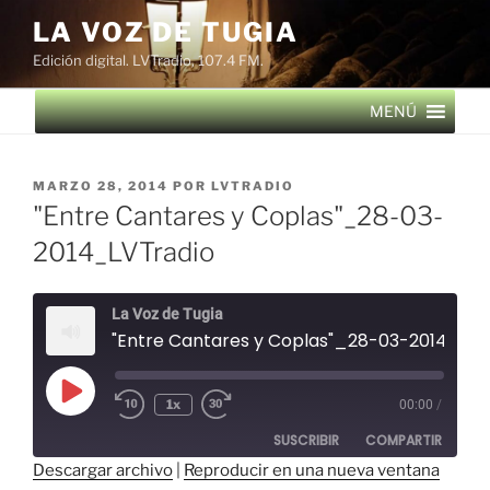
Saltar
LA VOZ DE TUGIA
al
Edición digital. LVTradio, 107.4 FM.
contenido
MENÚ
PUBLICADO
MARZO 28, 2014
POR
LVTRADIO
EL
"Entre Cantares y Coplas"_28-03-
2014_LVTradio
La Voz de Tugia
"Entre Cantares y Coplas"_28-03-2014_LVT
Reproducir
1x
00:00
/
episodio
SUSCRIBIR
COMPARTIR
Descargar archivo
|
Reproducir en una nueva ventana