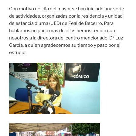
COMPAR
TIR
FEED RSS
Con motivo del día del mayor se han iniciado una serie
ENLACE
de actividades, organizadas por la residencia y unidad
de estancia diurna (UED) de Peal de Becerro. Para
INCRUST
AR
hablarnos un poco mas de ellas hemos tenido con
nosotros a la directora del centro mencionado, Dª Luz
García, a quien agradecemos su tiempo y paso por el
estudio.