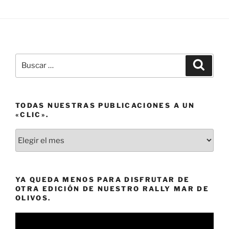
Buscar
Buscar
por:
TODAS NUESTRAS PUBLICACIONES A UN
«CLIC».
Todas
nuestras
publicaciones
a
YA QUEDA MENOS PARA DISFRUTAR DE
un
OTRA EDICIÓN DE NUESTRO RALLY MAR DE
«clic».
OLIVOS.