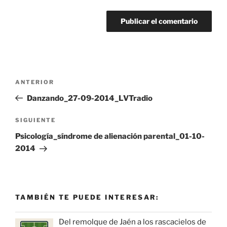
Navegación
Entrada
ANTERIOR
de
anterior:
Danzando_27-09-2014_LVTradio
entradas
Siguiente
SIGUIENTE
entrada
Psicología_síndrome de alienación parental_01-10-
2014
TAMBIÉN TE PUEDE INTERESAR:
Del remolque de Jaén a los rascacielos de