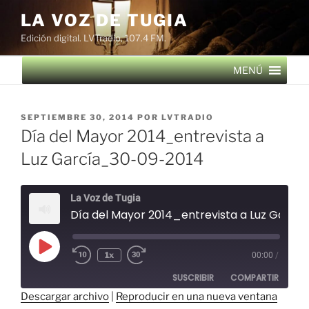
Saltar
LA VOZ DE TUGIA
al
Edición digital. LVTradio, 107.4 FM.
contenido
MENÚ
PUBLICADO
SEPTIEMBRE 30, 2014
POR
LVTRADIO
EL
Día del Mayor 2014_entrevista a
Luz García_30-09-2014
La Voz de Tugia
Día del Mayor 2014_entrevista a Luz García_30-09-2014
Reproducir
1x
00:00
/
episodio
SUSCRIBIR
COMPARTIR
Descargar archivo
|
Reproducir en una nueva ventana