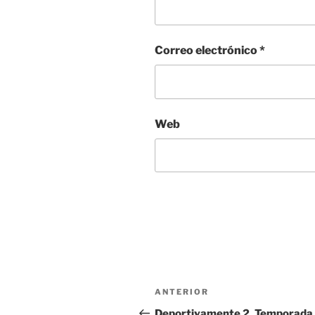
Correo electrónico
*
Web
Navegación
Entrada
ANTERIOR
de
anterior:
Deportivamente 2. Temporada