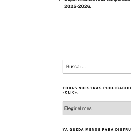
2025-2026.
entradas
Buscar
por:
TODAS NUESTRAS PUBLICACIO
«CLIC».
Todas
nuestras
publicaciones
a
un
YA QUEDA MENOS PARA DISFRU