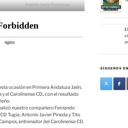
Antonio Jesús Fontiveros
El
v
e
SÍGUENOS EN
 esta ocasión en Primera Andaluza Jaén,
y el Carolinense CD., con el resultado
leño.
realizó nuestro compañero Fernando
 CD Tugia; Antonio Javier Pineda y Tito
 Campos, entrenador del Carolinense CD.