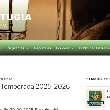
 TUGIA
4 FM.
or
Programas
Reportajes
Podcast
Publicidad LVTradio
TAMBIÉN TE 
TRADIO
. Temporada 2025-2026
D
r
adio. 29-09-2025. El equipo del