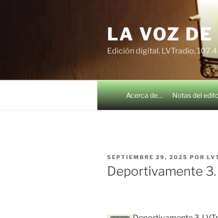
Saltar
al
LA VOZ DE
contenido
Edición digital. LVTradio, 107.
Acerca de…
Notas del edit
PUBLICADO
SEPTIEMBRE 29, 2025
POR
LV
EL
Deportivamente 3
Deportivamente 3. LVTr