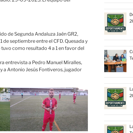
D
2
tido de Segunda Andaluza Jaén GR2,
1 de septiembre entre el CFD. Quesada y
e tuvo como resultado 4 a 1 en favor del
C
T
 entrevista a Pedro Manuel Miralles,
 y a Antonio Jesús Fontiveros, jugador
L
2
L
T