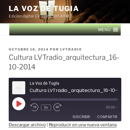
Saltar
LA VOZ DE TUGIA
al
Edición digital. LVTradio, 107.4 FM.
contenido
MENÚ
PUBLICADO
OCTUBRE 16, 2014
POR
LVTRADIO
EL
Cultura LVTradio_arquitectura_16-
10-2014
La Voz de Tugia
Cultura LVTradio_arquitectura_16-10-2014
Reproducir
1x
00:00
/
episodio
SUSCRIBIR
COMPARTIR
Descargar archivo
|
Reproducir en una nueva ventana