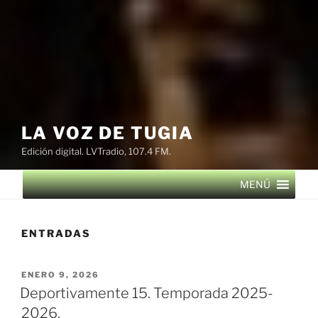
LA VOZ DE TUGIA
Edición digital. LVTradio, 107.4 FM.
MENÚ
ENTRADAS
PUBLICADO
ENERO 9, 2026
EL
Deportivamente 15. Temporada 2025-
2026.