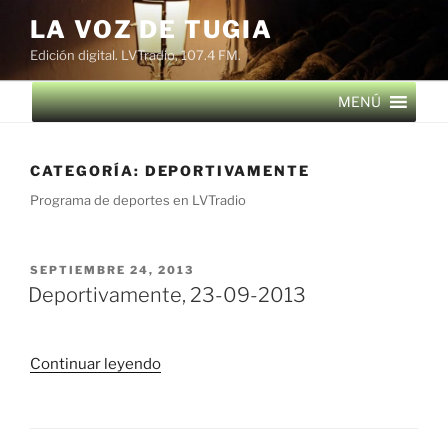
Saltar
LA VOZ DE TUGIA
al
Edición digital. LVTradio, 107.4 FM.
contenido
MENÚ
CATEGORÍA:
DEPORTIVAMENTE
Programa de deportes en LVTradio
PUBLICADO
SEPTIEMBRE 24, 2013
EL
Deportivamente, 23-09-2013
«Deportivamente,
Continuar leyendo
23-
09-
2013»